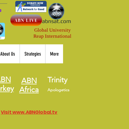
p
ABN LIVE
abnsat.com
Global University
Reap International
About Us
Strategies
More
ABN
Trinity
ABN
rkey
Africa
Apologetics
Visit www.ABNGlobal.tv