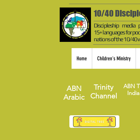
10/40 Discip
Discipleship media 
15+ languages for poo
nations of the 10/40
Home
Children's Ministry
ABN T
Trinity
ABN
India
Channel
Arabic