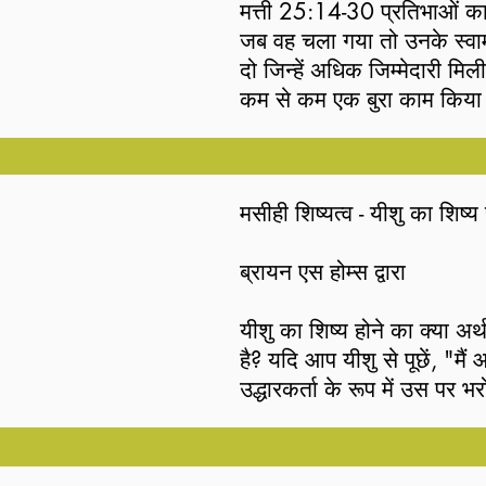
​मत्ती 25:14-30 प्रतिभाओं का 
जब वह चला गया तो उनके स्वामी 
दो जिन्हें अधिक जिम्मेदारी मिल
कम से कम एक बुरा काम किया। प
दोगुना कर दिया

उन्हें दिया। लौटने के बाद, गुरु
तुम थोड़े से अधिक विश्वासयोग्य 
मसीही शिष्यत्व - यीशु का शिष्य 
हालांकि, आखिरी नौकर ने अपने
उसने पहले दो की तुलना में कम
ब्रायन एस होम्स द्वारा

सोचा था

मालिक। कि वह एक कठोर व्यक्ति
यीशु का शिष्य होने का क्या 
बीज। उसका अपना हृदय गुरु के 
है? यदि आप यीशु से पूछें, "मै
चौंकाने वाला: हे दुष्ट और आल
उद्धारकर्ता के रूप में उस पर 
प्रतिभा क्योंकि जिसके पास ह
भुगतान किया और फिर मृतकों मे
जिसके पास नहीं है, वह भी ले
उसका अनुसरण करने के लिए एक
अंधेरा। उस स्थान पर रोना और दां
"जो कोई मेरा चेला बनना चाहत
और नर्क—परमेश्वर के साथ अनन्