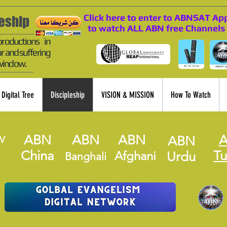
Click here to enter to ABNSAT Ap
leship
to watch ALL ABN free Channels
productions in
r and suffering
 window.
Digital Tree
Discipleship
VISION & MISSION
How To Watch
ABN
ABN
ABN
ABN
V
China
Tu
Afghani
Urdu
Banghali